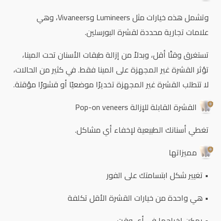
وتشمل هذه خيارات مثل Lumineers وVivaneers، وهي
علامات تجارية محددة لقشرة البورسلين.
تستغرق وقتًا أقل، وبدلاً من إزالة طبقات الأسنان تحت المينا،
تؤثر القشرة غير المجهزة على المينا فقط. في كثير من الحالات،
لا تتطلب القشرة غير المجهزة تخديرًا موضعيًا أو قشورًا مؤقتة.
القشرة القابلة للإزالة Pop-on veneers
تغطي أسنانك الطبيعية لإخفاء أي مشاكل.
مميزاتها
• تغيير شكل ابتسامتك على الفور
• هي واحدة من خيارات القشرة الأقل تكلفة
• يمكن إخراجها في أي وقت